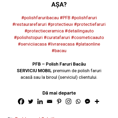
AȘA?
#polishfaruribacau
#PFB
#polishfaruri
#restaurarefaruri
#protectieuv
#protectiefaruri
#protectieceramica
#detailingauto
#polishstopuri
#curatafaruri
#cosmeticaauto
#serviciiacasa
#livrareacasa
#plataonline
#bacau
PFB – Polish Faruri Bacău
SERVICIU MOBIL
premium de polish faruri
acasă sau la biroul (serviciul) clientului.
Dă mai departe