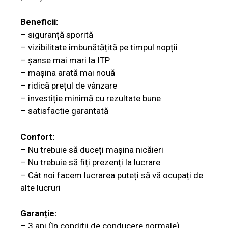
Beneficii:
– siguranță sporită
– vizibilitate îmbunătățită pe timpul nopții
– șanse mai mari la ITP
– mașina arată mai nouă
– ridică prețul de vânzare
– investiție minimă cu rezultate bune
– satisfactie garantată
Confort:
– Nu trebuie să duceți mașina nicăieri
– Nu trebuie să fiți prezenți la lucrare
– Cât noi facem lucrarea puteți să vă ocupați de
alte lucruri
Garanție:
– 3 ani (în condiții de conducere normale)