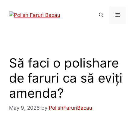
Să faci o polishare
de faruri ca să eviți
amenda?
May 9, 2026
by
PolishFaruriBacau