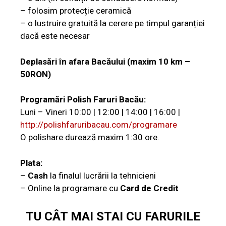
– folosim protecție ceramică
– o lustruire gratuită la cerere pe timpul garanției
dacă este necesar
Deplasări în afara Bacăului (maxim 10 km –
50RON)
Programări
Polish Faruri Bacău
:
Luni – Vineri 10:00 | 12:00 | 14:00 | 16:00 |
http://polishfaruribacau.com/programare
O polishare durează maxim 1:30 ore.
Plata:
–
Cash
la finalul lucrării la tehnicieni
– Online la programare cu
Card de Credit
TU CÂT MAI STAI CU FARURILE