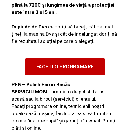
până la 720C
și
lungimea de viață a protecției
este între 3 și 5 ani.
Depinde de Dvs
ce doriți să faceți, cât de mult
țineți la mașina Dvs și cât de îndelungat doriți să
fie rezultatul soluției pe care o alegeți.
FACETI O PROGRAMARE
PFB – Polish Faruri Bacău
SERVICIU MOBIL
premium de polish faruri
acasă sau la biroul (serviciul) clientului.
Faceți programare online, tehnicienii noștri
localizează mașina, fac lucrarea și vă trimitem
pozele “înainte/după” și garanția în email. Puteți
plăti și online.