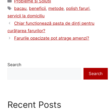
Probleme si Solutii
bacau
,
beneficii
,
metode
,
polish faruri
,
servicii la domiciliu
Chiar funcționează pasta de dinți pentru
curățarea farurilor?​
Farurile opacizate pot atrage amenzi?
Search
Search
Recent Posts