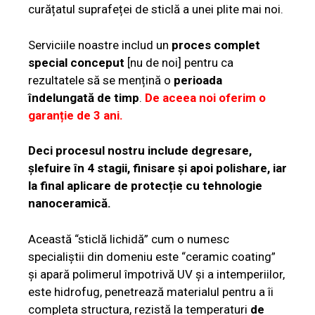
curățatul suprafeței de sticlă a unei plite mai noi.
Serviciile noastre includ un
proces complet
special conceput
[nu de noi] pentru ca
rezultatele să se mențină o
perioada
îndelungată de timp
.
De aceea noi oferim o
garanție de 3 ani.
Deci procesul nostru include degresare,
șlefuire în 4 stagii, finisare și apoi polishare, iar
la final aplicare de protecție cu tehnologie
nanoceramică.
Această “sticlă lichidă” cum o numesc
specialiștii din domeniu este “ceramic coating”
și apară polimerul împotrivă UV și a intemperiilor,
este hidrofug, penetrează materialul pentru a îi
completa structura, rezistă la temperaturi
de