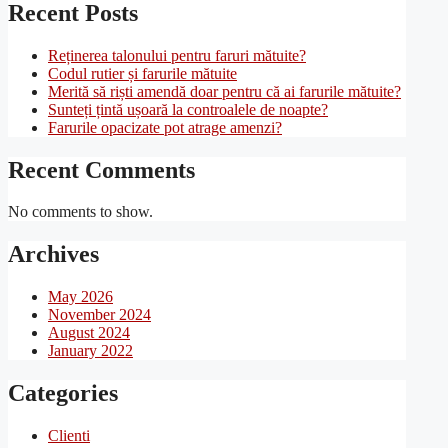
Recent Posts
Reținerea talonului pentru faruri mătuite?
Codul rutier și farurile mătuite
Merită să riști amendă doar pentru că ai farurile mătuite?
Sunteți țintă ușoară la controalele de noapte?
Farurile opacizate pot atrage amenzi?
Recent Comments
No comments to show.
Archives
May 2026
November 2024
August 2024
January 2022
Categories
Clienti