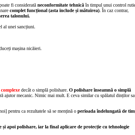
 poate fi considerată
neconformitate tehnică
în timpul unui control rutie
minare
complet funcțional (asta include și mătuirea)
. În caz contrar,
erea talonului.
l al unei sancțiuni.
duceți mașina nicăieri.
i complexe
decât o simplă polishare.
O polishare înseamnă o simplă
ră ajutor mecanic. Nimic mai mult. E ceva similar cu spălatul dinților s
noi] pentru ca rezultatele să se mențină o
perioada îndelungată de ti
e și apoi polishare, iar la final aplicare de protecție cu tehnologie