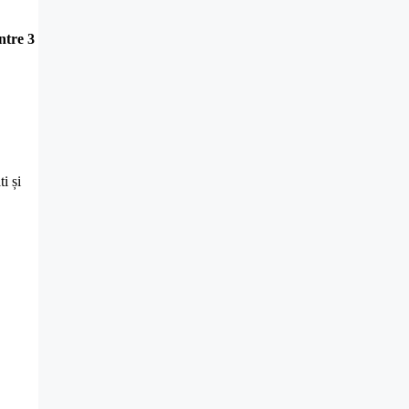
ntre 3
i și