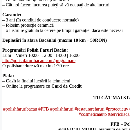
– Cât noi facem lucrarea puteți să vă ocupați de alte lucruri
Garanție:
– 3 ani (în condiții de conducere normale)
– folosim protecție ceramică
– o lustruire gratuită la cerere pe timpul garanției dacă este necesar
Deplasări în afara Bacăului (maxim 10 km – 50RON)
Programări
Polish Faruri Bacău
:
Luni – Vineri 10:00 | 12:00 | 14:00 | 16:00 |
http://polishfaruribacau.com/programare
O polishare durează maxim 1:30 ore.
Plata:
–
Cash
la finalul lucrării la tehnicieni
– Online la programare cu
Card de Credit
TU CÂT MAI ST
#polishfaruribacau
#PFB
#polishfaruri
#restaurarefaruri
#protectieuv
#cosmeticaauto
#serviciiaca
PFB – Pol
SERVICIU MOBIL
premium de polish 