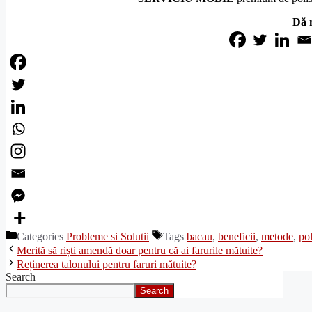
Dă 
Categories
Probleme si Solutii
Tags
bacau
,
beneficii
,
metode
,
pol
Merită să riști amendă doar pentru că ai farurile mătuite?
Reținerea talonului pentru faruri mătuite?
Search
Search