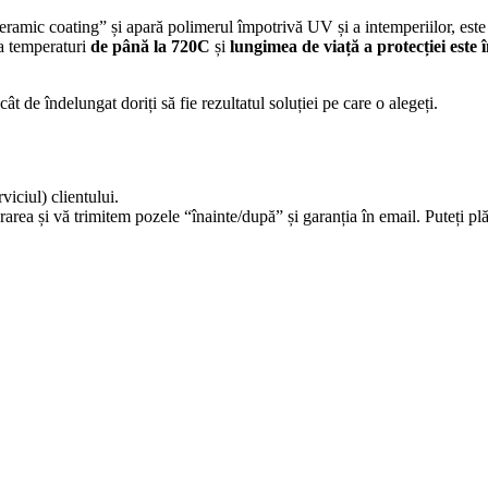
eramic coating” și apară polimerul împotrivă UV și a intemperiilor, este
la temperaturi
de până la 720C
și
lungimea de viață a protecției este î
cât de îndelungat doriți să fie rezultatul soluției pe care o alegeți.
viciul) clientului.
area și vă trimitem pozele “înainte/după” și garanția în email. Puteți plăt