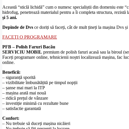
Această “sticlă lichidă” cum o numesc specialiștii din domeniu este “c
hidrofug, penetrează materialul pentru a îi completa structura, rezistă 
și 5 ani.
Depinde de Dvs
ce doriți să faceți, cât de mult țineți la mașina Dvs și 
FACETI O PROGRAMARE
PFB – Polish Faruri Bacău
SERVICIU MOBIL
premium de polish faruri acasă sau la biroul (ser
Faceți programare online, tehnicienii noștri localizează mașina, fac lucr
online.
Beneficii:
– siguranță sporită
– vizibilitate îmbunătățită pe timpul nopții
– șanse mai mari la ITP
– mașina arată mai nouă
– ridică prețul de vânzare
– investiție minimă cu rezultate bune
– satisfactie garantată
Confort:
– Nu trebuie să duceți mașina nicăieri
– Nu trebuie să fiți prezenți la lucrare