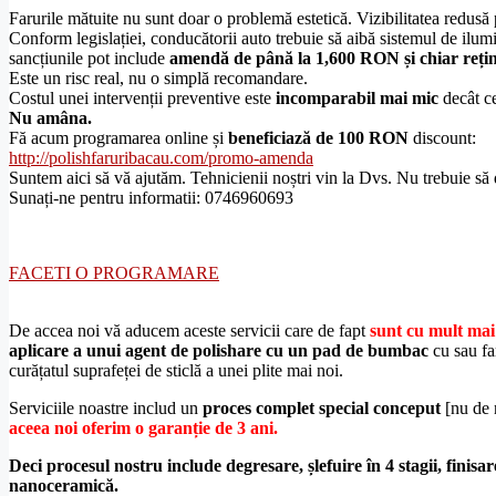
Farurile mătuite nu sunt doar o problemă estetică. Vizibilitatea redusă
Conform legislației, conducătorii auto trebuie să aibă sistemul de ilu
sancțiunile pot include
amendă de până la 1,600 RON și chiar rețin
Este un risc real, nu o simplă recomandare.
Costul unei intervenții preventive este
incomparabil mai mic
decât ce
Nu amâna.
Fă acum programarea online și
beneficiază de 100 RON
discount:
http://polishfaruribacau.com/promo-amenda
Suntem aici să vă ajutăm. Tehnicienii noștri vin la Dvs. Nu trebuie să 
Sunați-ne pentru informatii: 0746960693
FACETI O PROGRAMARE
De accea noi vă aducem aceste servicii care de fapt
sunt cu mult ma
aplicare a unui agent de polishare cu un pad de bumbac
cu sau fa
curățatul suprafeței de sticlă a unei plite mai noi.
Serviciile noastre includ un
proces complet special conceput
[nu de 
aceea noi oferim o garanție de 3 ani.
Deci procesul nostru include degresare, șlefuire în 4 stagii, finisar
nanoceramică.