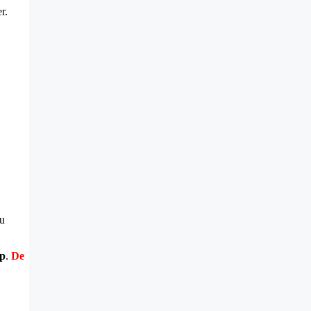
r.
au
mp
.
De