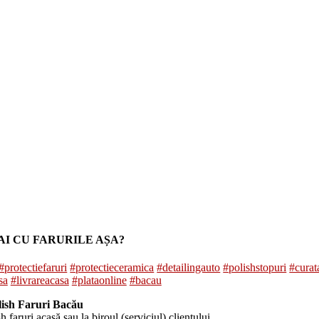
AI CU FARURILE AȘA?
#protectiefaruri
#protectieceramica
#detailingauto
#polishstopuri
#curat
sa
#livrareacasa
#plataonline
#bacau
ish Faruri Bacău
faruri acasă sau la biroul (serviciul) clientului.