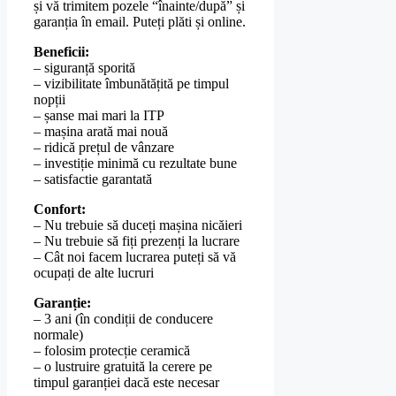
și vă trimitem pozele “înainte/după” și
garanția în email. Puteți plăti și online.
Beneficii:
– siguranță sporită
– vizibilitate îmbunătățită pe timpul
nopții
– șanse mai mari la ITP
– mașina arată mai nouă
– ridică prețul de vânzare
– investiție minimă cu rezultate bune
– satisfactie garantată
Confort:
– Nu trebuie să duceți mașina nicăieri
– Nu trebuie să fiți prezenți la lucrare
– Cât noi facem lucrarea puteți să vă
ocupați de alte lucruri
Garanție:
– 3 ani (în condiții de conducere
normale)
– folosim protecție ceramică
– o lustruire gratuită la cerere pe
timpul garanției dacă este necesar