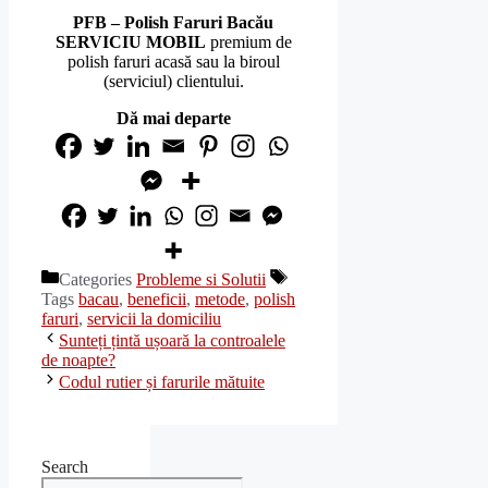
PFB – Polish Faruri Bacău
SERVICIU MOBIL
premium de
polish faruri acasă sau la biroul
(serviciul) clientului.
Dă mai departe
Categories
Probleme si Solutii
Tags
bacau
,
beneficii
,
metode
,
polish
faruri
,
servicii la domiciliu
Sunteți țintă ușoară la controalele
de noapte?
Codul rutier și farurile mătuite
Search