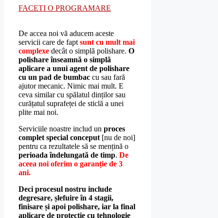
FACETI O PROGRAMARE
De accea noi vă aducem aceste
servicii care de fapt
sunt cu mult mai
complexe
decât o simplă polishare.
O
polishare înseamnă o simplă
aplicare a unui agent de polishare
cu un pad de bumbac
cu sau fară
ajutor mecanic. Nimic mai mult. E
ceva similar cu spălatul dinților sau
curățatul suprafeței de sticlă a unei
plite mai noi.
Serviciile noastre includ un
proces
complet special conceput
[nu de noi]
pentru ca rezultatele să se mențină o
perioada îndelungată de timp
.
De
aceea noi oferim o garanție de 3
ani.
Deci procesul nostru include
degresare, șlefuire în 4 stagii,
finisare și apoi polishare, iar la final
aplicare de protecție cu tehnologie