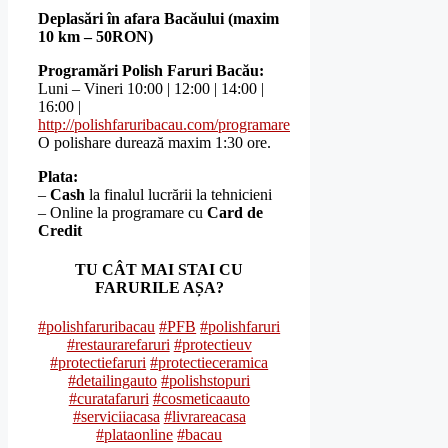
Deplasări în afara Bacăului (maxim
10 km – 50RON)
Programări
Polish Faruri Bacău
:
Luni – Vineri 10:00 | 12:00 | 14:00 |
16:00 |
http://polishfaruribacau.com/programare
O polishare durează maxim 1:30 ore.
Plata:
–
Cash
la finalul lucrării la tehnicieni
– Online la programare cu
Card de
Credit
TU CÂT MAI STAI CU
FARURILE AȘA?
#polishfaruribacau
#PFB
#polishfaruri
#restaurarefaruri
#protectieuv
#protectiefaruri
#protectieceramica
#detailingauto
#polishstopuri
#curatafaruri
#cosmeticaauto
#serviciiacasa
#livrareacasa
#plataonline
#bacau