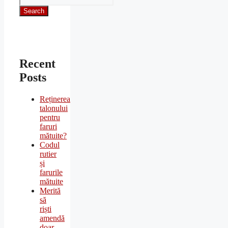
Search
Recent
Posts
Reținerea
talonului
pentru
faruri
mătuite?
Codul
rutier
și
farurile
mătuite
Merită
să
riști
amendă
doar