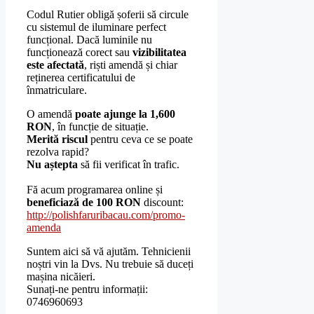
Codul Rutier obligă șoferii să circule
cu sistemul de iluminare perfect
funcțional. Dacă luminile nu
funcționează corect sau
vizibilitatea
este afectată
, riști amendă și chiar
reținerea certificatului de
înmatriculare.
O amendă
poate ajunge la 1,600
RON
, în funcție de situație.
Merită riscul
pentru ceva ce se poate
rezolva rapid?
Nu aștepta
să fii verificat în trafic.
Fă acum programarea online și
beneficiază de 100 RON
discount:
http://polishfaruribacau.com/promo-
amenda
Suntem aici să vă ajutăm. Tehnicienii
noștri vin la Dvs. Nu trebuie să duceți
mașina nicăieri.
Sunați-ne pentru informații:
0746960693