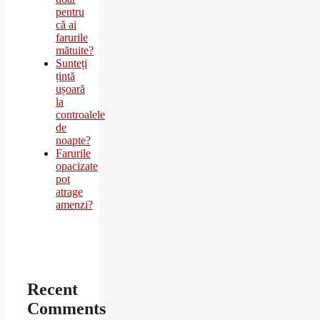
pentru
că ai
farurile
mătuite?
Sunteți
țintă
ușoară
la
controalele
de
noapte?
Farurile
opacizate
pot
atrage
amenzi?
Recent
Comments