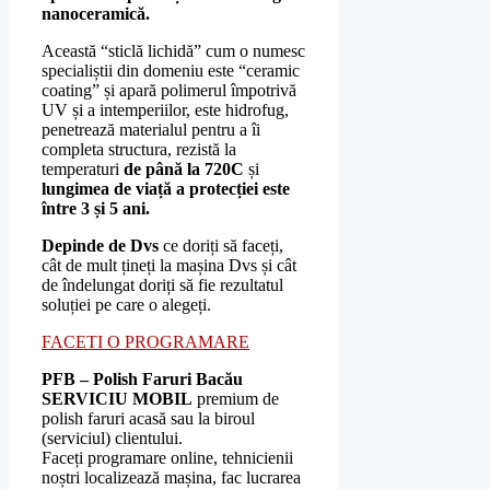
nanoceramică.
Această “sticlă lichidă” cum o numesc
specialiștii din domeniu este “ceramic
coating” și apară polimerul împotrivă
UV și a intemperiilor, este hidrofug,
penetrează materialul pentru a îi
completa structura, rezistă la
temperaturi
de până la 720C
și
lungimea de viață a protecției este
între 3 și 5 ani.
Depinde de Dvs
ce doriți să faceți,
cât de mult țineți la mașina Dvs și cât
de îndelungat doriți să fie rezultatul
soluției pe care o alegeți.
FACETI O PROGRAMARE
PFB – Polish Faruri Bacău
SERVICIU MOBIL
premium de
polish faruri acasă sau la biroul
(serviciul) clientului.
Faceți programare online, tehnicienii
noștri localizează mașina, fac lucrarea