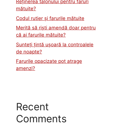
Reținerea talonului pentru faruri
mătuite?
Codul rutier și farurile mătuite
Merită să riști amendă doar pentru
că ai farurile mătuite?
Sunteți țintă ușoară la controalele
de noapte?
Farurile opacizate pot atrage
amenzi?
Recent
Comments