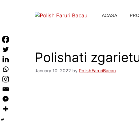
ACASA
PR
Polishati zgariet
January 10, 2022
by
PolishFaruriBacau