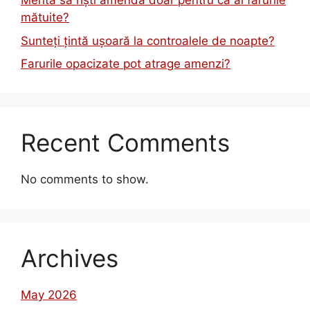
Merită să riști amendă doar pentru că ai farurile
mătuite?
Sunteți țintă ușoară la controalele de noapte?
Farurile opacizate pot atrage amenzi?
Recent Comments
No comments to show.
Archives
May 2026