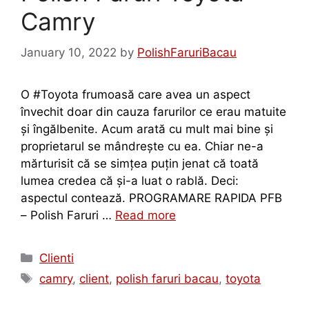
Camry
January 10, 2022
by
PolishFaruriBacau
O #Toyota frumoasă care avea un aspect
învechit doar din cauza farurilor ce erau matuite
și îngălbenite. Acum arată cu mult mai bine și
proprietarul se mândrește cu ea. Chiar ne-a
mărturisit că se simțea puțin jenat că toată
lumea credea că și-a luat o rablă. Deci:
aspectul contează. PROGRAMARE RAPIDA PFB
– Polish Faruri …
Read more
Clienti
camry
,
client
,
polish faruri bacau
,
toyota