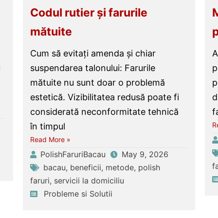
Codul rutier și farurile
M
mătuite
p
Cum să evitați amenda și chiar
A
u
suspendarea talonului: Farurile
p
mătuite nu sunt doar o problemă
p
estetică. Vizibilitatea redusă poate fi
d
considerată neconformitate tehnică
f
R
în timpul
Read More »
PolishFaruriBacau
May 9, 2026
f
bacau
,
beneficii
,
metode
,
polish
faruri
,
servicii la domiciliu
Probleme si Solutii