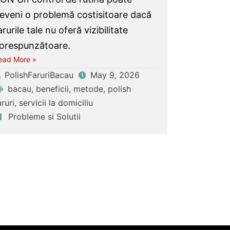
eveni o problemă costisitoare dacă
arurile tale nu oferă vizibilitate
orespunzătoare.
ead More »
PolishFaruriBacau
May 9, 2026
bacau
,
beneficii
,
metode
,
polish
aruri
,
servicii la domiciliu
Probleme si Solutii