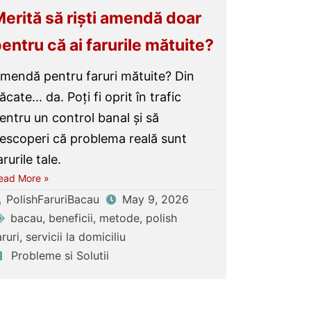
erită să riști amendă doar
entru că ai farurile mătuite?
mendă pentru faruri mătuite? Din
ăcate... da. Poți fi oprit în trafic
entru un control banal și să
escoperi că problema reală sunt
arurile tale.
ead More »
PolishFaruriBacau
May 9, 2026
bacau
,
beneficii
,
metode
,
polish
aruri
,
servicii la domiciliu
Probleme si Solutii