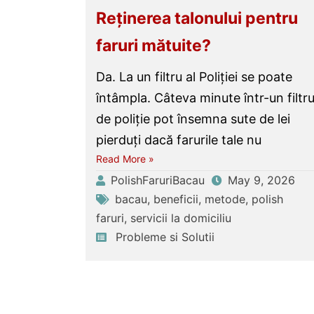
Reținerea talonului pentru
faruri mătuite?
Da. La un filtru al Poliției se poate
întâmpla. Câteva minute într-un filtr
de poliție pot însemna sute de lei
pierduți dacă farurile tale nu
Read More »
PolishFaruriBacau
May 9, 2026
bacau
,
beneficii
,
metode
,
polish
faruri
,
servicii la domiciliu
Probleme si Solutii