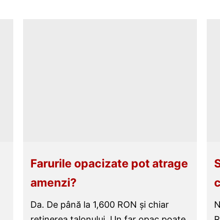
Farurile opacizate pot atrage
S
amenzi?
c
Da. De până la 1,600 RON și chiar
N
reținerea talonului. Un far opac poate
R