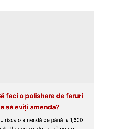
ă faci o polishare de faruri
a să eviți amenda?
u risca o amendă de până la 1,600
ON Un control de rutină poate