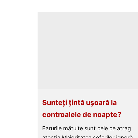
Sunteți țintă ușoară la
controalele de noapte?
Farurile mătuite sunt cele ce atrag
atenția Majoritatea șoferilor ignoră