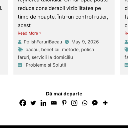
l.
reduce considerabil vizibilitatea pe
d
timp de noapte. Într-un control rutier,
f
acest
c
Read More »
R
PolishFaruriBacau
May 9, 2026
bacau
,
beneficii
,
metode
,
polish
faruri
,
servicii la domiciliu
f
Probleme si Solutii
Dă mai departe