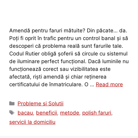
Amendă pentru faruri mătuite? Din păcate… da.
Poți fi oprit în trafic pentru un control banal și să
descoperi că problema reală sunt farurile tale.
Codul Rutier obligă șoferii să circule cu sistemul
de iluminare perfect funcțional. Dacă luminile nu
funcționează corect sau vizibilitatea este
afectată, riști amendă și chiar reținerea
certificatului de înmatriculare. O …
Read more
Probleme si Solutii
bacau
,
beneficii
,
metode
,
polish faruri
,
servicii la domiciliu