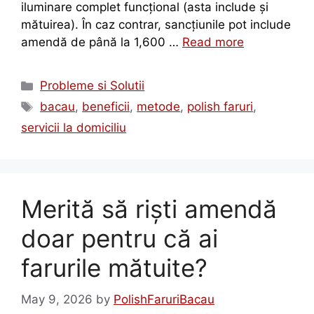
iluminare complet funcțional (asta include și
mătuirea). În caz contrar, sancțiunile pot include
amendă de până la 1,600 …
Read more
Probleme si Solutii
bacau
,
beneficii
,
metode
,
polish faruri
,
servicii la domiciliu
Merită să riști amendă
doar pentru că ai
farurile mătuite?
May 9, 2026
by
PolishFaruriBacau