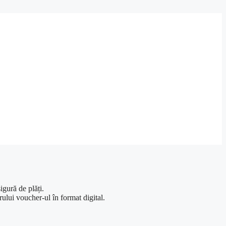
sigură
de
plăți
.
rului voucher-ul
în
format digital.