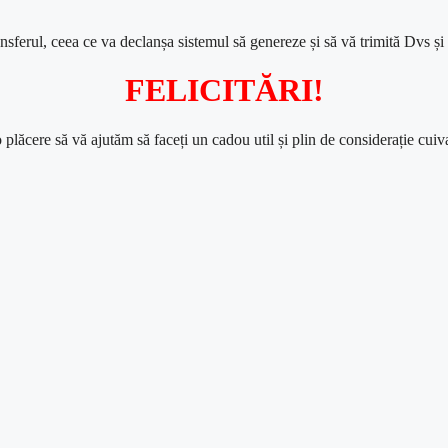
nsferul, ceea ce
va
declanșa
sistemul
să
genereze
și
să
vă
trimită
Dvs
și
FELICITĂRI
!
o plăcere să vă ajutăm să faceți un cadou util
și
plin de
considerație
cuiva