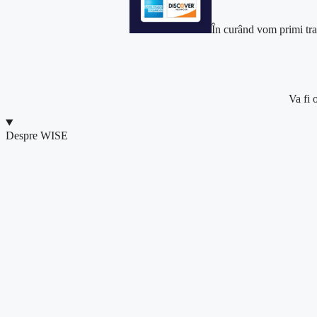
În
curând
vom primi tra
Va
fi 
Despre WISE