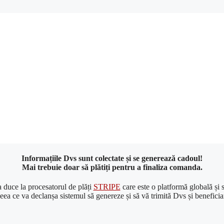
Informațiile
Dvs
sunt
colectate
și
se
generează
cadoul!
Mai
trebuie doar
să
plătiți
pentru a
finaliza
comanda
.
a
duce
la
procesatorul de
plăți
STRIPE
care este o
platformă
globală
și
ceea ce
va
declanșa
sistemul
să
genereze
și
să
vă
trimită
Dvs
și
beneficia