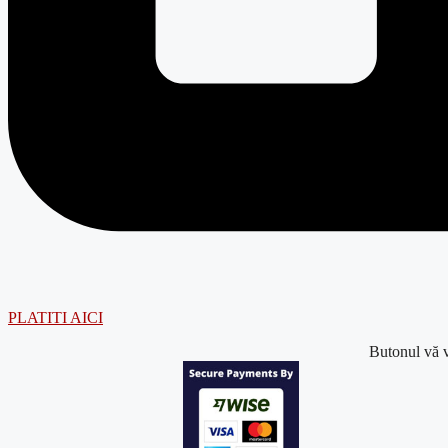
PLATITI AICI
Butonul
vă