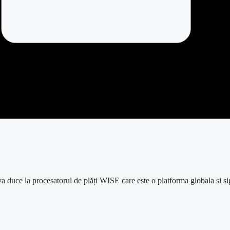
va
duce
la
procesatorul de
plăți
WISE care este o platforma globala si sig