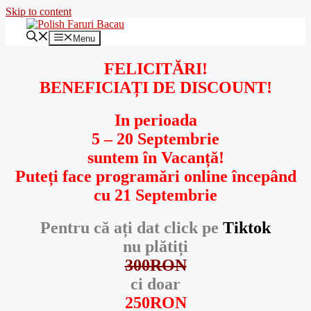
Skip to content
Menu
FELICITĂRI!
BENEFICIAȚI DE DISCOUNT!
In perioada
5 – 20 Septembrie
suntem în
Vacanță!
Puteți face programări online începând
cu 21 Septembrie
Pentru
că
ați
dat click pe
Tiktok
nu plătiți
300RON
ci doar
250RON