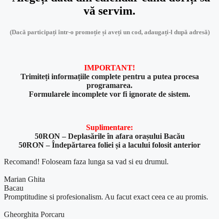
vă
servim.
(Dacă participați într-o promoție și aveți un cod, adaugați-l după adresă)
IMPORTANT!
Trimiteți informațiile complete pentru a putea procesa
programarea.
Formularele incomplete vor fi ignorate de sistem.
Suplimentare:
50RON – Deplasările în afara orașului Bacău
50RON – Îndepărtarea foliei și a lacului folosit anterior
Recomand! Foloseam faza lunga sa vad si eu drumul.
Marian Ghita
Bacau
Promptitudine si profesionalism. Au facut exact ceea ce au promis.
Gheorghita Porcaru