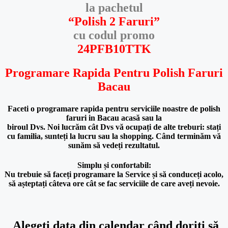
la pachetul
“Polish 2 Faruri”
cu codul promo
24PFB10TTK
Programare Rapida Pentru Polish Faruri
Bacau
Faceti o programare rapida
pentru serviciile noastre de polish
faruri in Bacau acasă sau la
biroul Dvs. Noi lucrăm cât Dvs vă ocupați de alte treburi:
stați
cu familia,
sunteți
la
lucru
sau
la
shopping.
Când
terminăm
vă
sunăm
să
vedeți
rezultatul.
Simplu și confortabil:
Nu trebuie să faceți programare la Service și să conduceți acolo,
să așteptați
câteva ore cât se fac serviciile de care aveți nevoie.
Alegeți
data
din calendar
când
doriți
să